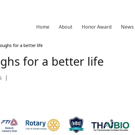
Home
About
Honor Award
News 
ughs for a better life
hs for a better life
s
|