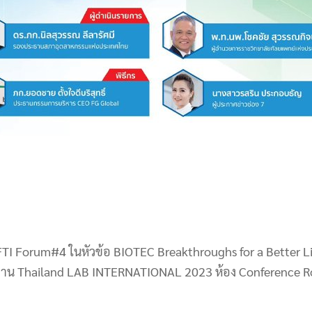
TI Forum#4 ในหัวข้อ BIOTEC Breakthroughs for a Better Life
ณ งาน Thailand LAB INTERNATIONAL 2023 ห้อง Conference R