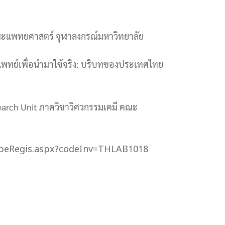
คณะแพทยศาสตร์ จุฬาลงกรณ์มหาวิทยาลัย
รแพทย์เพื่อนำมาใช้จริง: บริบทของประเทศไทย
earch Unit ภาควิชาวิศวกรรมเคมี คณะ
oseTypeRegis.aspx?codeInv=THLAB1018