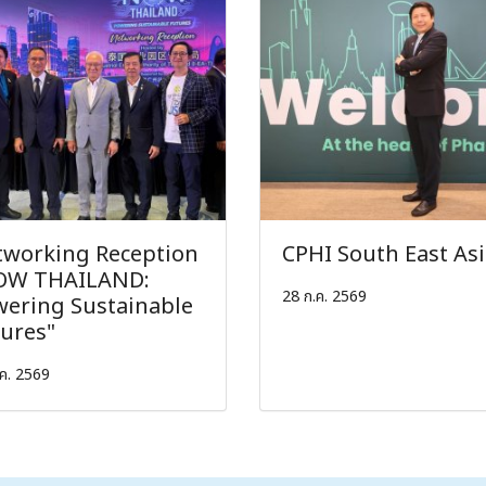
working Reception
CPHI South East As
OW THAILAND:
28 ก.ค. 2569
ering Sustainable
ures"
ค. 2569