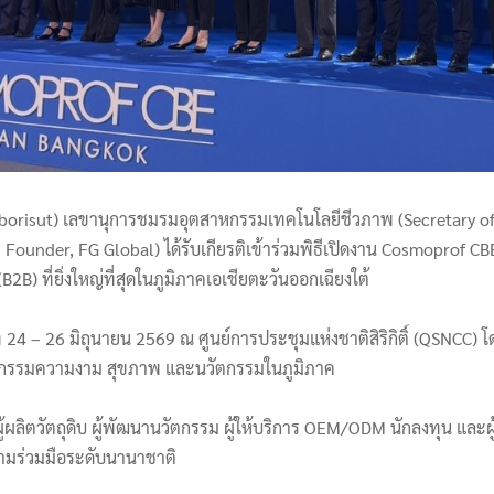
ideborisut) เลขานุการชมรมอุตสาหกรรมเทคโนโลยีชีวภาพ (Secretary of
 & Founder, FG Global) ได้รับเกียรติเข้าร่วมพิธีเปิดงาน Cosmoprof
 ที่ยิ่งใหญ่ที่สุดในภูมิภาคเอเชียตะวันออกเฉียงใต้
24 – 26 มิถุนายน 2569 ณ ศูนย์การประชุมแห่งชาติสิริกิติ์ (QSNCC) โด
ุตสาหกรรมความงาม สุขภาพ และนวัตกรรมในภูมิภาค
ลิตวัตถุดิบ ผู้พัฒนานวัตกรรม ผู้ให้บริการ OEM/ODM นักลงทุน และผ
วามร่วมมือระดับนานาชาติ